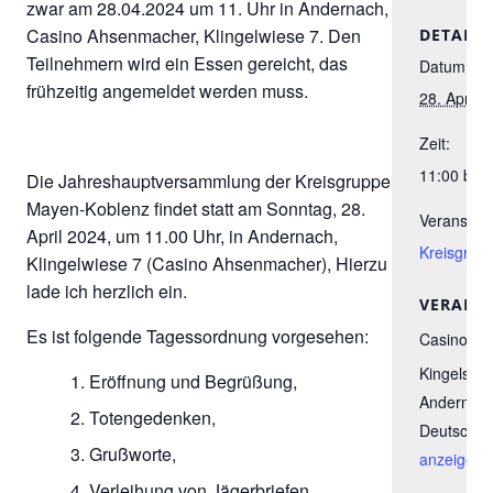
zwar am 28.04.2024 um 11. Uhr in Andernach,
Casino Ahsenmacher, Klingelwiese 7. Den
DETAILS
Teilnehmern wird ein Essen gereicht, das
Datum:
frühzeitig angemeldet werden muss.
28. April 
Zeit:
11:00 bis 
Die Jahreshauptversammlung der Kreisgruppe
Mayen-Koblenz findet statt am Sonntag, 28.
Veranstalt
April 2024, um 11.00 Uhr, in Andernach,
Kreisgrup
Klingelwiese 7 (Casino Ahsenmacher), Hierzu
lade ich herzlich ein.
VERANS
Es ist folgende Tagessordnung vorgesehen:
Casino A
Kingelswi
Eröffnung und Begrüßung,
Andernac
Totengedenken,
Deutschla
Grußworte,
anzeigen
Verleihung von Jägerbriefen,