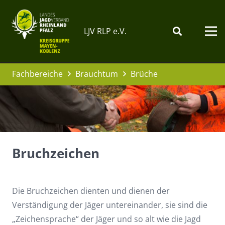
LJV RLP e.V.
Fachbereiche
Brauchtum
Brüche
Bruchzeichen
Die Bruchzeichen dienten und dienen der
Verständigung der Jäger untereinander, sie sind die
„Zeichensprache“ der Jäger und so alt wie die Jagd