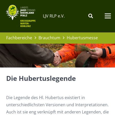
LJV RLP e.V.
Fachbereiche
Brauchtum
Hubertusmesse
Die Hubertuslegende
Die Legende des Hl. Hubertus existiert in
unterschiedlichsten Versionen und Interpretationen.
Auch ist sie eng verknüpft mit anderen Legenden, die