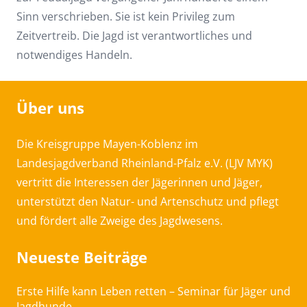
Sinn verschrieben. Sie ist kein Privileg zum
Zeitvertreib. Die Jagd ist verantwortliches und
notwendiges Handeln.
Über uns
Die Kreisgruppe Mayen-Koblenz im
Landesjagdverband Rheinland-Pfalz e.V. (LJV MYK)
vertritt die Interessen der Jägerinnen und Jäger,
unterstützt den Natur- und Artenschutz und pflegt
und fördert alle Zweige des Jagdwesens.
Neueste Beiträge
Erste Hilfe kann Leben retten – Seminar für Jäger und
Jagdhunde