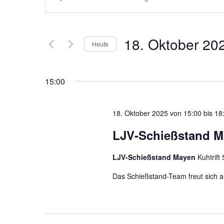
Suche
Schlüsselwort
eingeben.
und
18. Oktober 20
Suche
Heute
Ansichten,
nach
Datum
Veranstaltungen
Navigation
wählen.
15:00
Schlüsselwort.
18. Oktober 2025 von 15:00
bis
18
LJV-Schießstand M
LJV-Schießstand Mayen
Kuhtrift
Das Schießstand-Team freut sich a