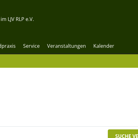
m LJV RLP e.V.
dpraxis
Service
Veranstaltungen
Kalender
SUCHE V