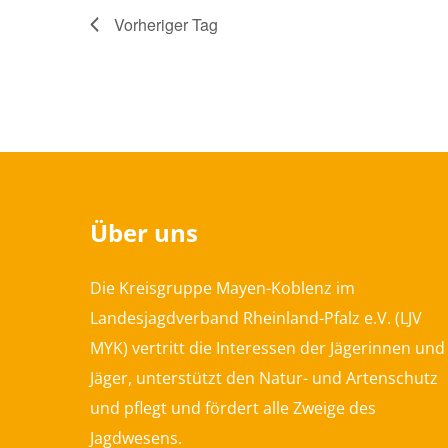
Vorheriger Tag
Über uns
Die Kreisgruppe Mayen-Koblenz im
Landesjagdverband Rheinland-Pfalz e.V. (LJV
MYK) vertritt die Interessen der Jägerinnen und
Jäger, unterstützt den Natur- und Artenschutz
und pflegt und fördert alle Zweige des
Jagdwesens.