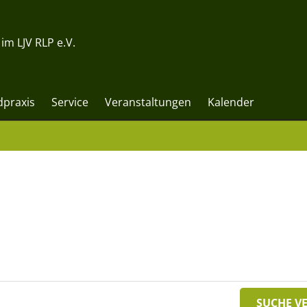
m LJV RLP e.V.
dpraxis
Service
Veranstaltungen
Kalender
SUCHE V