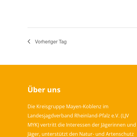
Vorheriger Tag
Über uns
Die Kreisgruppe Mayen-Koblenz im
Landesjagdverband Rheinland-Pfalz e.V. (LJV
MYK) vertritt die Interessen der Jägerinnen und
Jäger, unterstützt den Natur- und Artenschutz