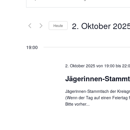
Suche
Schlüsselwort
eingeben.
und
2. Oktober 202
Suche
Heute
Ansichten,
nach
Datum
Veranstaltungen
Navigation
wählen.
19:00
Schlüsselwort.
2. Oktober 2025 von 19:00
bis
22:
Jägerinnen-Stammt
Jägerinnen-Stammtisch der Kreisg
(Wenn der Tag auf einen Feiertag f
Bitte vorher...